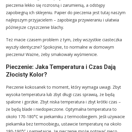
pieczenia lekko się rozrosną i zarumienią, a odstępy
zapobiegną ich sklejeniu. Papier do pieczenia jest tutaj naszym
najlepszym przyjacielem – zapobiega przywieraniu i ułatwia
późniejsze czyszczenie blachy.
Też macie czasem problem z tym, żeby wszystkie ciasteczka
wyszły identyczne? Spokojnie, to normalne w domowym
pieczeniu! Ważne, żeby smakowały wyśmienicie.
Pieczenie: Jaka Temperatura i Czas Dają
Złocisty Kolor?
Pieczenie kokosanek to moment, który wymaga uwagi. Zbyt
wysoka temperatura lub zbyt długi czas sprawią, że będą
spalone i gorzkie. Zbyt niska temperatura i zbyt krótki czas –
że będą blade i niedopieczone. Optymalna temperatura to
około 170-180°C w piekarniku z termoobiegiem. Jeśli używacie
piekarnika bez termoobiegu, ustawcie temperaturę na około
180-190°C i pamiętajcie, że pieczenie może potrwać nieco