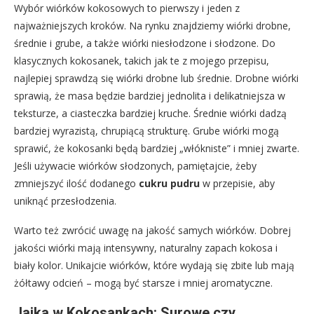
Wybór wiórków kokosowych to pierwszy i jeden z
najważniejszych kroków. Na rynku znajdziemy wiórki drobne,
średnie i grube, a także wiórki niesłodzone i słodzone. Do
klasycznych kokosanek, takich jak te z mojego przepisu,
najlepiej sprawdzą się wiórki drobne lub średnie. Drobne wiórki
sprawią, że masa będzie bardziej jednolita i delikatniejsza w
teksturze, a ciasteczka bardziej kruche. Średnie wiórki dadzą
bardziej wyrazistą, chrupiącą strukturę. Grube wiórki mogą
sprawić, że kokosanki będą bardziej „włókniste” i mniej zwarte.
Jeśli używacie wiórków słodzonych, pamiętajcie, żeby
zmniejszyć ilość dodanego
cukru pudru
w przepisie, aby
uniknąć przesłodzenia.
Warto też zwrócić uwagę na jakość samych wiórków. Dobrej
jakości wiórki mają intensywny, naturalny zapach kokosa i
biały kolor. Unikajcie wiórków, które wydają się zbite lub mają
żółtawy odcień – mogą być starsze i mniej aromatyczne.
Jajka w Kokosankach: Surowe czy