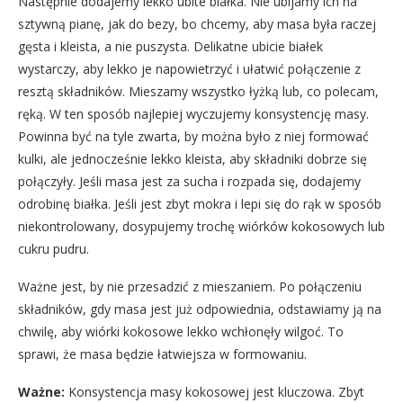
Następnie dodajemy lekko ubite białka. Nie ubijamy ich na
sztywną pianę, jak do bezy, bo chcemy, aby masa była raczej
gęsta i kleista, a nie puszysta. Delikatne ubicie białek
wystarczy, aby lekko je napowietrzyć i ułatwić połączenie z
resztą składników. Mieszamy wszystko łyżką lub, co polecam,
ręką. W ten sposób najlepiej wyczujemy konsystencję masy.
Powinna być na tyle zwarta, by można było z niej formować
kulki, ale jednocześnie lekko kleista, aby składniki dobrze się
połączyły. Jeśli masa jest za sucha i rozpada się, dodajemy
odrobinę białka. Jeśli jest zbyt mokra i lepi się do rąk w sposób
niekontrolowany, dosypujemy trochę wiórków kokosowych lub
cukru pudru.
Ważne jest, by nie przesadzić z mieszaniem. Po połączeniu
składników, gdy masa jest już odpowiednia, odstawiamy ją na
chwilę, aby wiórki kokosowe lekko wchłonęły wilgoć. To
sprawi, że masa będzie łatwiejsza w formowaniu.
Ważne:
Konsystencja masy kokosowej jest kluczowa. Zbyt