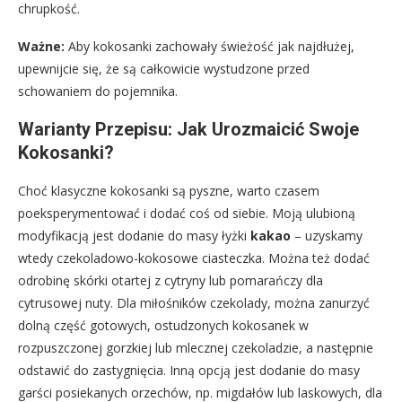
chrupkość.
Ważne:
Aby kokosanki zachowały świeżość jak najdłużej,
upewnijcie się, że są całkowicie wystudzone przed
schowaniem do pojemnika.
Warianty Przepisu: Jak Urozmaicić Swoje
Kokosanki?
Choć klasyczne kokosanki są pyszne, warto czasem
poeksperymentować i dodać coś od siebie. Moją ulubioną
modyfikacją jest dodanie do masy łyżki
kakao
– uzyskamy
wtedy czekoladowo-kokosowe ciasteczka. Można też dodać
odrobinę skórki otartej z cytryny lub pomarańczy dla
cytrusowej nuty. Dla miłośników czekolady, można zanurzyć
dolną część gotowych, ostudzonych kokosanek w
rozpuszczonej gorzkiej lub mlecznej czekoladzie, a następnie
odstawić do zastygnięcia. Inną opcją jest dodanie do masy
garści posiekanych orzechów, np. migdałów lub laskowych, dla