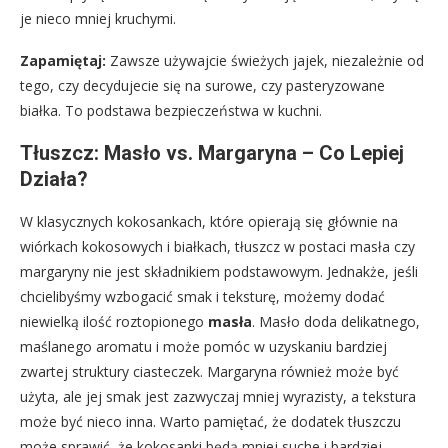
je nieco mniej kruchymi.
Zapamiętaj:
Zawsze używajcie świeżych jajek, niezależnie od
tego, czy decydujecie się na surowe, czy pasteryzowane
białka. To podstawa bezpieczeństwa w kuchni.
Tłuszcz: Masło vs. Margaryna – Co Lepiej
Działa?
W klasycznych kokosankach, które opierają się głównie na
wiórkach kokosowych i białkach, tłuszcz w postaci masła czy
margaryny nie jest składnikiem podstawowym. Jednakże, jeśli
chcielibyśmy wzbogacić smak i teksturę, możemy dodać
niewielką ilość roztopionego
masła
. Masło doda delikatnego,
maślanego aromatu i może pomóc w uzyskaniu bardziej
zwartej struktury ciasteczek. Margaryna również może być
użyta, ale jej smak jest zazwyczaj mniej wyrazisty, a tekstura
może być nieco inna. Warto pamiętać, że dodatek tłuszczu
może sprawić, że kokosanki będą mniej suche i bardziej