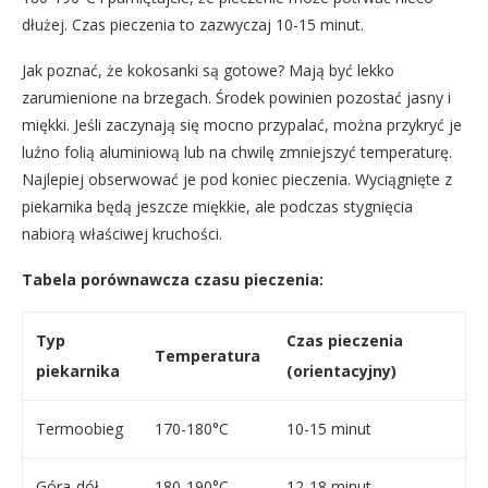
dłużej. Czas pieczenia to zazwyczaj 10-15 minut.
Jak poznać, że kokosanki są gotowe? Mają być lekko
zarumienione na brzegach. Środek powinien pozostać jasny i
miękki. Jeśli zaczynają się mocno przypalać, można przykryć je
luźno folią aluminiową lub na chwilę zmniejszyć temperaturę.
Najlepiej obserwować je pod koniec pieczenia. Wyciągnięte z
piekarnika będą jeszcze miękkie, ale podczas stygnięcia
nabiorą właściwej kruchości.
Tabela porównawcza czasu pieczenia:
Typ
Czas pieczenia
Temperatura
piekarnika
(orientacyjny)
Termoobieg
170-180°C
10-15 minut
Góra-dół
180-190°C
12-18 minut