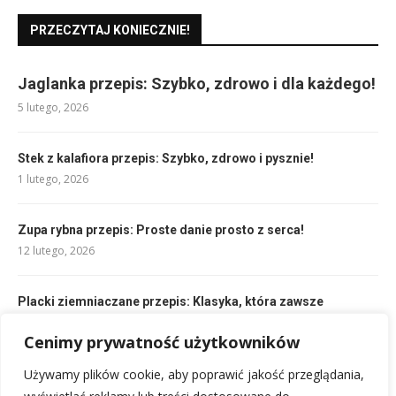
PRZECZYTAJ KONIECZNIE!
Jaglanka przepis: Szybko, zdrowo i dla każdego!
5 lutego, 2026
Stek z kalafiora przepis: Szybko, zdrowo i pysznie!
1 lutego, 2026
Zupa rybna przepis: Proste danie prosto z serca!
12 lutego, 2026
Placki ziemniaczane przepis: Klasyka, która zawsze
smakuje!
2 lutego, 2026
Cenimy prywatność użytkowników
Używamy plików cookie, aby poprawić jakość przeglądania,
Lody jagodowe przepis: Proste domowe lody dla każdego!