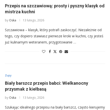
Przepis na szczawiową: prosty i pyszny klasyk od
mistrza kuchni
by
Oska
13 lutego, 2026
Szczawiowa – klasyk, który potrafi zaskoczyć. Niezależnie od
tego, czy dopiero stawiasz pierwsze kroki w kuchni, czy jesteś
już kulinarnym weteranem, przygotowanie …
Zupy
Biały barszcz przepis babci: Wielkanocny
przysmak z kiełbasą
by
Oska
13 lutego, 2026
Szukając idealnego przepisu na biały barszcz, często kierujemy