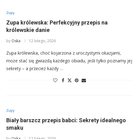
Zupy
Zupa królewska: Perfekcyjny przepis na
królewskie danie
by
Oska
12 lutego, 2026
Zupa królewska, choć kojarzona z uroczystymi okazjami,
może stać się gwiazdą każdego obiadu, jeśli tylko poznamy jej
sekrety – a przecież każdy …
Zupy
Biały barszcz przepis babci: Sekrety idealnego
smaku
by
Oska
12 lutego, 2026