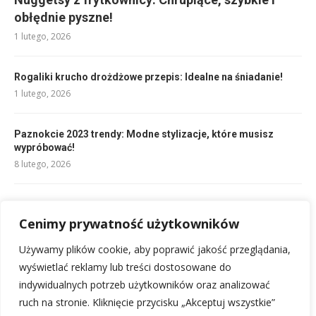
obłędnie pyszne!
1 lutego, 2026
Rogaliki krucho drożdżowe przepis: Idealne na śniadanie!
1 lutego, 2026
Paznokcie 2023 trendy: Modne stylizacje, które musisz
wypróbować!
8 lutego, 2026
Sennik ksiądz: Znaczenie snu o duchownym w Twoim domu
9 lutego, 2026
Cenimy prywatność użytkowników
Używamy plików cookie, aby poprawić jakość przeglądania,
Pieczona owsianka przepis: Szybko, pysznie i prosto!
wyświetlać reklamy lub treści dostosowane do
1 lutego, 2026
indywidualnych potrzeb użytkowników oraz analizować
ruch na stronie. Kliknięcie przycisku „Akceptuj wszystkie”