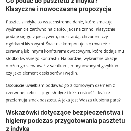
Co podać do pasztetu z indyka?
Klasyczne i nowoczesne propozycje
Pasztet z indyka to wszechstronne danie, które smakuje
wyśmienicie zarówno na ciepło, jak i na zimno. Klasycznie
podaje się go z pieczywem, musztardą, chrzanem czy
ogórkami kiszonymi. Świetnie komponuje się również z
żurawiną lub innymi konfiturami owocowymi, które dodają mu
słodko-kwaśnego kontrastu. Na bardziej wykwintne okazje
można go serwować z sałatkami, marynowanymi grzybkami
czy jako element deski serów i wędlin.
Osobiście uwielbiam podawać go z domowym dżemem z
czerwonej cebuli – jego słodycz i lekka ostrość idealnie
przełamują smak pasztetu. A jaka jest Wasza ulubiona para?
Wskazówki dotyczące bezpieczeństwa i
higieny podczas przygotowania pasztetu
z indyka