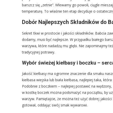
barszcz się „zetnie”. Wlewamy go powoli, ciągle miesza
temperaturę. To właśnie ten etap decyduje o ostateczny
Dobór Najlepszych Składników do B
Sekret tkwi w prostocie i jakości składników. Babcia za
dodamy, musi być najlepsze. W przypadku białego barsz
warzywa, które nadadzą mu głębi. Nie zapominajmy też
tradycyjnej potrawy.
Wybór świeżej kiełbasy i boczku – serc
Jakość kiełbasy ma ogromne znaczenie dla smaku naszeg
kiełbasa wiejska lub biała kiełbasa, najlepiej taka, któr
Podobnie z boczkiem – najlepiej postawić na wędzony, 
w kostkę boczek można podsmażyć na początku, by uzys
warzyw. Pamiętajcie, że można też użyć dobrej jakości
gotował, oddając swój smak wywarowi.