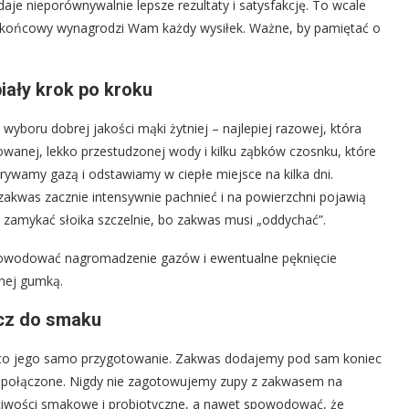
e nieporównywalnie lepsze rezultaty i satysfakcję. To wcale
ekt końcowy wynagrodzi Wam każdy wysiłek. Ważne, by pamiętać o
iały krok po kroku
yboru dobrej jakości mąki żytniej – najlepiej razowej, która
anej, lekko przestudzonej wody i kilku ząbków czosnku, które
ywamy gazą i odstawiamy w ciepłe miejsce na kilka dni.
zakwas zacznie intensywnie pachnieć i na powierzchni pojawią
ie zamykać słoika szczelnie, bo zakwas musi „oddychać”.
powodować nagromadzenie gazów i ewentualne pęknięcie
anej gumką.
ucz do smaku
co jego samo przygotowanie. Zakwas dodajemy pod sam koniec
e i połączone. Nigdy nie zagotowujemy zupy z zakwasem na
ciwości smakowe i probiotyczne, a nawet spowodować, że