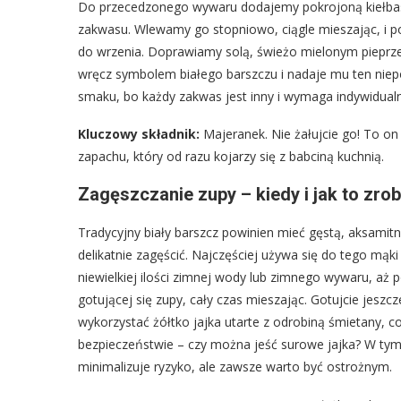
Do przecedzonego wywaru dodajemy pokrojoną kiełbas
zakwasu. Wlewamy go stopniowo, ciągle mieszając, i 
do wrzenia. Doprawiamy solą, świeżo mielonym pieprzem
wręcz symbolem białego barszczu i nadaje mu ten niep
smaku, bo każdy zakwas jest inny i wymaga indywidual
Kluczowy składnik:
Majeranek. Nie żałujcie go! To o
zapachu, który od razu kojarzy się z babciną kuchnią.
Zagęszczanie zupy – kiedy i jak to zrob
Tradycyjny biały barszcz powinien mieć gęstą, aksamitn
delikatnie zagęścić. Najczęściej używa się do tego mąk
niewielkiej ilości zimnej wody lub zimnego wywaru, aż p
gotującej się zupy, cały czas mieszając. Gotujcie jeszc
wykorzystać żółtko jajka utarte z odrobiną śmietany, 
bezpieczeństwie – czy można jeść surowe jajka? W tym
minimalizuje ryzyko, ale zawsze warto być ostrożnym.