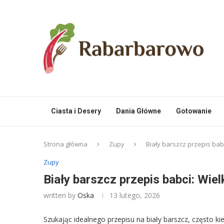
Ciasta i Desery
Dania Główne
Gotowanie
Strona główna
Zupy
Biały barszcz przepis ba
Zupy
Biały barszcz przepis babci: Wie
written by
Oska
13 lutego, 2026
Szukając idealnego przepisu na biały barszcz, często k