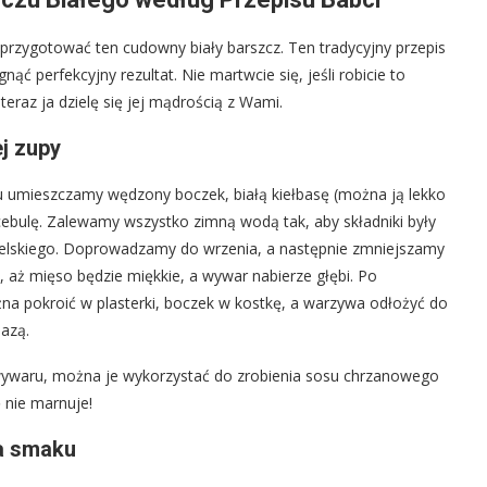
przygotować ten cudowny biały barszcz. Ten tradycyjny przepis
ąć perfekcyjny rezultat. Nie martwcie się, jeśli robicie to
teraz ja dzielę się jej mądrością z Wami.
j zupy
umieszczamy wędzony boczek, białą kiełbasę (można ją lekko
cebulę. Zalewamy wszystko zimną wodą tak, aby składniki były
angielskiego. Doprowadzamy do wrzenia, a następnie zmniejszamy
 aż mięso będzie miękkie, a wywar nabierze głębi. Po
a pokroić w plasterki, boczek w kostkę, a warzywa odłożyć do
bazą.
waru, można je wykorzystać do zrobienia sosu chrzanowego
ę nie marnuje!
a smaku