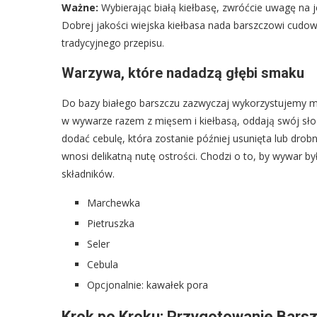
Ważne:
Wybierając białą kiełbasę, zwróćcie uwagę na j
Dobrej jakości wiejska kiełbasa nada barszczowi cudo
tradycyjnego przepisu.
Warzywa, które nadadzą głębi smaku
Do bazy białego barszczu zazwyczaj wykorzystujemy ma
w wywarze razem z mięsem i kiełbasą, oddają swój sł
dodać cebulę, która zostanie później usunięta lub drob
wnosi delikatną nutę ostrości. Chodzi o to, by wywar b
składników.
Marchewka
Pietruszka
Seler
Cebula
Opcjonalnie: kawałek pora
Krok po Kroku: Przygotowanie Barsz