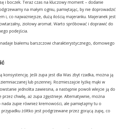
ę i boczek. Teraz czas na kluczowy moment – dodanie
podgrzewamy na małym ogniu, pamiętając, by nie doprowadzić
 i, co najważniejsze, dużą ilością majeranku. Majeranek jest
owtarzalny, ziołowy aromat. Warto spróbować i doprawić do
nego podejścia.
n nadaje białemu barszczowi charakterystycznego, domowego
ić
ą konsystencję. Jeśli zupa jest dla Was zbyt rzadka, można ją
i ziemniaczanej lub pszennej. Rozmieszajcie łyżkę mąki w
owstanie jednolita zawiesina, a następnie powoli wlejcie ją do
ze przez chwilę, aż zupa zgęstnieje. Alternatywnie, można
co nada zupie również kremowości, ale pamiętajmy tu o
 przypadku żółtko jest podgrzewane przez gorącą zupę, co