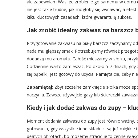
ale zapewniam Was, że zrobienie go samemu w domu daj
nie jest takie trudne, jak mogłoby się wydawać, a ef
kilku kluczowych zasadach, które gwarantują sukces.
Jak zrobić idealny zakwas na barszcz b
Przygotowanie zakwasu na biały barszcz zaczynamy od w
nada mu głębszy smak. Potrzebujemy również przegotow
dodadzą mu aromatu. Całość mieszamy w słoiku, przykr
Codziennie warto zamieszać. Po około 5-7 dniach, gdy 
się bąbelki, jest gotowy do użycia. Pamiętajcie, żeby n
Zapamiętaj:
Zbyt szczelne zamknięcie słoika może s
naczynia. Zawsze używajcie gazy lub ściereczki zawiąz
Kiedy i jak dodać zakwas do zupy – kl
Moment dodania zakwasu do zupy jest równie ważny, 
gotowania, gdy wszystkie inne składniki są już miękki
pełnych obrotach, bo możemy stracić jego cenne właś