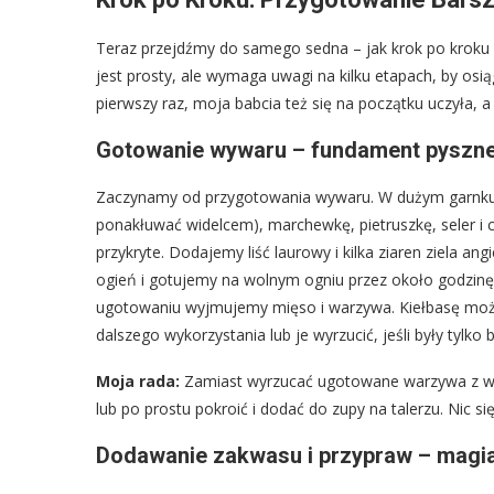
Teraz przejdźmy do samego sedna – jak krok po kroku 
jest prosty, ale wymaga uwagi na kilku etapach, by osiągn
pierwszy raz, moja babcia też się na początku uczyła, a 
Gotowanie wywaru – fundament pyszne
Zaczynamy od przygotowania wywaru. W dużym garnku 
ponakłuwać widelcem), marchewkę, pietruszkę, seler i 
przykryte. Dodajemy liść laurowy i kilka ziaren ziela 
ogień i gotujemy na wolnym ogniu przez około godzinę,
ugotowaniu wyjmujemy mięso i warzywa. Kiełbasę możn
dalszego wykorzystania lub je wyrzucić, jeśli były tylko 
Moja rada:
Zamiast wyrzucać ugotowane warzywa z wy
lub po prostu pokroić i dodać do zupy na talerzu. Nic si
Dodawanie zakwasu i przypraw – magi