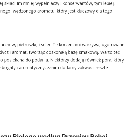
ej skład. Im mniej wypełniaczy i konserwantów, tym lepiej.
wnego, wędzonego aromatu, który jest kluczowy dla tego
rchew, pietruszkę i seler. Te korzeniami warzywa, ugotowane
odycz i aromat, tworząc doskonałą bazę smakową. Warto też
no posiekana do podania. Niektórzy dodają również pora, który
ył bogaty i aromatyczny, zanim dodamy zakwas i resztę
czu Białego według Przepisu Babci