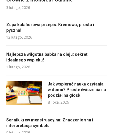
3 lutego, 2026
Zupa kalafiorowa przepis: Kremowa, prosta i
pyszna!
12 lutego, 2026
Najlepsza wilgotna babka na oleju: sekret
idealnego wypieku!
1 lutego, 2026
Jak wspierać naukę czytania
w domu? Proste ćwiczenia na
podział na głoski
8 lipca, 2026
Sennik krew menstruacyjna: Znaczenie snu i
interpretacja symbolu
9 lutego, 2026