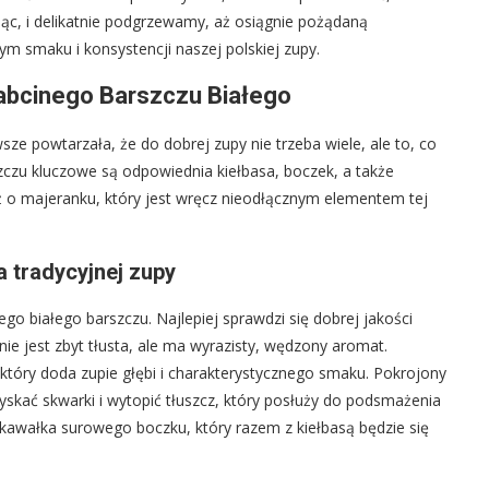
jąc, i delikatnie podgrzewamy, aż osiągnie pożądaną
m smaku i konsystencji naszej polskiej zupy.
abcinego Barszczu Białego
wsze powtarzała, że do dobrej zupy nie trzeba wiele, ale to, co
czu kluczowe są odpowiednia kiełbasa, boczek, a także
 o majeranku, który jest wręcz nieodłącznym elementem tej
a tradycyjnej zupy
o białego barszczu. Najlepiej sprawdzi się dobrej jakości
a nie jest zbyt tłusta, ale ma wyrazisty, wędzony aromat.
który doda zupie głębi i charakterystycznego smaku. Pokrojony
kać skwarki i wytopić tłuszcz, który posłuży do podsmażenia
 kawałka surowego boczku, który razem z kiełbasą będzie się