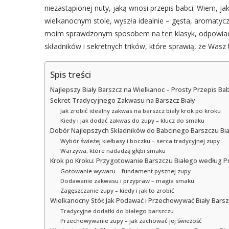
niezastąpionej nuty, jaką wnosi przepis babci. Wiem, j
wielkanocnym stole, wyszła idealnie – gęsta, aromatycz
moim sprawdzonym sposobem na ten klasyk, odpowiada
składników i sekretnych trików, które sprawią, że Wasz
Spis treści
Najlepszy Biały Barszcz na Wielkanoc – Prosty Przepis Bab
Sekret Tradycyjnego Zakwasu na Barszcz Biały
Jak zrobić idealny zakwas na barszcz biały krok po kroku
Kiedy i jak dodać zakwas do zupy – klucz do smaku
Dobór Najlepszych Składników do Babcinego Barszczu Bi
Wybór świeżej kiełbasy i boczku – serca tradycyjnej zupy
Warzywa, które nadadzą głębi smaku
Krok po Kroku: Przygotowanie Barszczu Białego według P
Gotowanie wywaru – fundament pysznej zupy
Dodawanie zakwasu i przypraw – magia smaku
Zagęszczanie zupy – kiedy i jak to zrobić
Wielkanocny Stół: Jak Podawać i Przechowywać Biały Bars
Tradycyjne dodatki do białego barszczu
Przechowywanie zupy – jak zachować jej świeżość