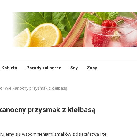
Kobieta
Porady kulinarne
Sny
Zupy
bci: Wielkanocny przysmak z kiełbasą
lkanocny przysmak z kiełbasą
ierujemy się wspomnieniami smaków z dzieciństwa i tej