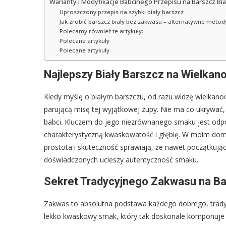
Warianty i Modyfikacje Babcinego Przepisu na Barszcz Bia
Uproszczony przepis na szybki biały barszcz
Jak zrobić barszcz biały bez zakwasu – alternatywne metod
Polecamy również te artykuły:
Polecane artykuły
Polecane artykuły
Najlepszy Biały Barszcz na Wielkano
Kiedy myślę o białym barszczu, od razu widzę wielkano
parującą misę tej wyjątkowej zupy. Nie ma co ukrywać, 
babci. Kluczem do jego niezrównanego smaku jest odp
charakterystyczną kwaskowatość i głębię. W moim domu 
prostota i skuteczność sprawiają, że nawet początkując
doświadczonych ucieszy autentyczność smaku.
Sekret Tradycyjnego Zakwasu na Ba
Zakwas to absolutna podstawa każdego dobrego, tradyc
lekko kwaskowy smak, który tak doskonale komponuje s