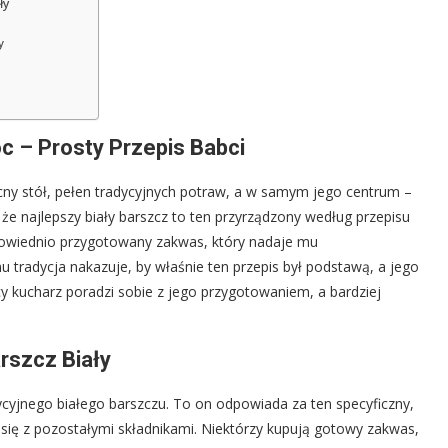
ły
y
c – Prosty Przepis Babci
cny stół, pełen tradycyjnych potraw, a w samym jego centrum –
że najlepszy biały barszcz to ten przyrządzony według przepisu
owiednio przygotowany zakwas, który nadaje mu
tradycja nakazuje, by właśnie ten przepis był podstawą, a jego
y kucharz poradzi sobie z jego przygotowaniem, a bardziej
rszcz Biały
yjnego białego barszczu. To on odpowiada za ten specyficzny,
ię z pozostałymi składnikami. Niektórzy kupują gotowy zakwas,