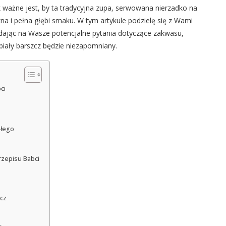
ak ważne jest, by ta tradycyjna zupa, serwowana nierzadko na
na i pełna głębi smaku. W tym artykule podzielę się z Wami
jąc na Wasze potencjalne pytania dotyczące zakwasu,
 biały barszcz będzie niezapomniany.
ci
ałego
rzepisu Babci
zcz